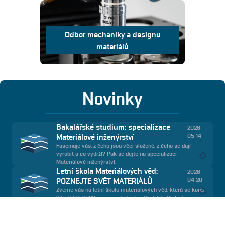
Odbor mechaniky a designu
materiálů
Novinky
Bakalářské studium: specializace
2026-
Materiálové inženýrství
05-14
Fascinuje vás, z čeho jsou věci složené, z čeho se dají
vyrobit a co vydrží? Pak se dejte na specializaci
Materiálové inženýrství.
Letní škola Materiálových věd:
2026-
POZNEJTE SVĚT MATERIÁLŮ
04-20
Zveme vás na letní školu materiálových věd, která se koná
24. - 27. 8. 2026 a je pro studenty středních škol zdarma.
Laboratoř Cold Spray jsme obohatili o
2026-
nové zařízení - Mobilní nízkotlaký Cold
07-13