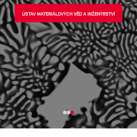
ÚSTAV MATERIÁLOVÝCH VĚD A INŽENÝRSTVÍ