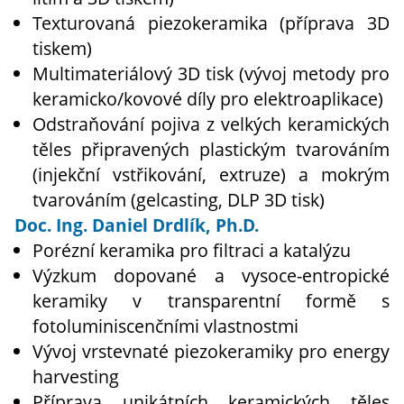
Texturovaná piezokeramika (příprava 3D
tiskem)
Multimateriálový 3D tisk (vývoj metody pro
keramicko/kovové díly pro elektroaplikace)
Odstraňování pojiva z velkých keramických
těles připravených plastickým tvarováním
(injekční vstřikování, extruze) a mokrým
tvarováním (gelcasting, DLP 3D tisk)
Doc. Ing. Daniel Drdlík, Ph.D.
Porézní keramika pro filtraci a katalýzu
Výzkum dopované a vysoce-entropické
keramiky v transparentní formě s
fotoluminiscenčními vlastnostmi
Vývoj vrstevnaté piezokeramiky pro energy
harvesting
Příprava unikátních keramických těles