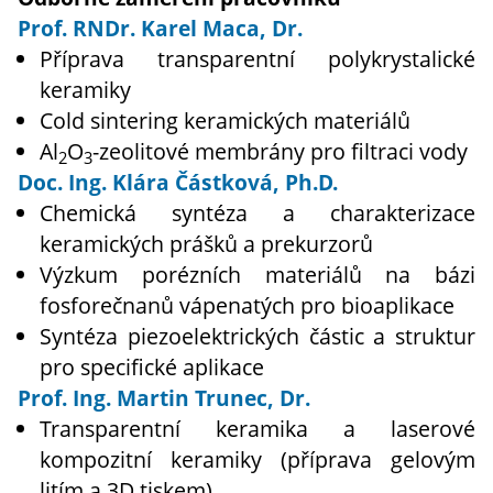
Prof. RNDr. Karel Maca, Dr.
Příprava transparentní polykrystalické
keramiky
Cold sintering keramických materiálů
Al
O
-zeolitové membrány pro filtraci vody
2
3
Doc. Ing. Klára Částková, Ph.D.
Chemická syntéza a charakterizace
keramických prášků a prekurzorů
Výzkum porézních materiálů na bázi
fosforečnanů vápenatých pro bioaplikace
Syntéza piezoelektrických částic a struktur
pro specifické aplikace
Prof. Ing. Martin Trunec, Dr.
Transparentní keramika a laserové
kompozitní keramiky (příprava gelovým
litím a 3D tiskem)