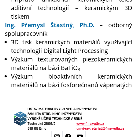
aditivní technologií – keramickým 3D
tiskem
Ing. Přemysl Šťastný, Ph.D.
– odborný
spolupracovník
3D tisk keramických materiálů využívající
technologii Digital Light Processing
Výzkum texturovaných piezokeramických
materiálů na bázi BaTiO
3
Výzkum bioaktivních keramických
materiálů na bázi fosforečnanů vápenatých
ÚSTAV MATERIÁLOVÝCH VĚD A INŽENÝRSTVÍ
FAKULTA STROJNÍHO INŽENÝRSTVÍ
VYSOKÉ UČENÍ TECHNICKÉ V BRNĚ
Technická 2896/2
www.fme.vutbr.cz
616 69 Brno
umvi-sekretariat@fme.vutbr.cz