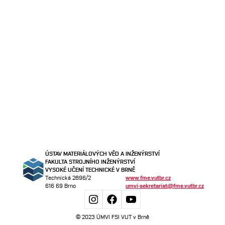
ÚSTAV MATERIÁLOVÝCH VĚD A INŽENÝRSTVÍ
FAKULTA STROJNÍHO INŽENÝRSTVÍ
VYSOKÉ UČENÍ TECHNICKÉ V BRNĚ
Technická 2896/2
www.fme.vutbr.cz
616 69 Brno
umvi-sekretariat@fme.vutbr.cz
© 2023 ÚMVI FSI VUT v Brně