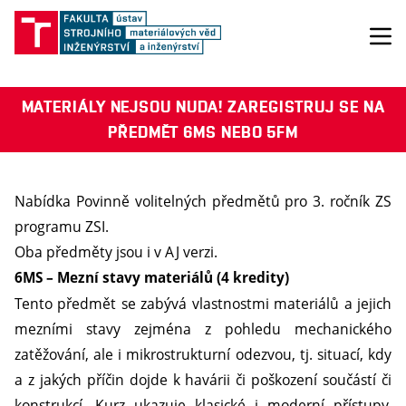
MATERIÁLY NEJSOU NUDA! ZAREGISTRUJ SE NA
PŘEDMĚT 6MS NEBO 5FM
Nabídka Povinně volitelných předmětů pro 3. ročník ZS
programu ZSI.
Oba předměty jsou i v AJ verzi.
6MS – Mezní stavy materiálů (4 kredity)
Tento předmět se zabývá vlastnostmi materiálů a jejich
mezními stavy zejména z pohledu mechanického
zatěžování, ale i mikrostrukturní odezvou, tj. situací, kdy
a z jakých příčin dojde k havárii či poškození součástí či
konstrukcí. Kurz ukazuje klasické i moderní přístupy,