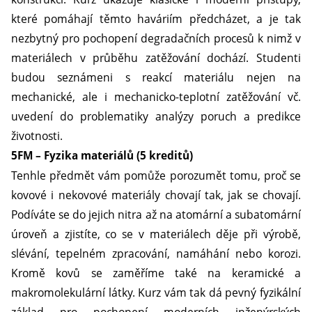
které pomáhají těmto haváriím předcházet, a je tak
nezbytný pro pochopení degradačních procesů k nimž v
materiálech v průběhu zatěžování dochází. Studenti
budou seznámeni s reakcí materiálu nejen na
mechanické, ale i mechanicko-teplotní zatěžování vč.
uvedení do problematiky analýzy poruch a predikce
životnosti.
5FM – Fyzika materiálů (5 kreditů)
Tenhle předmět vám pomůže porozumět tomu, proč se
kovové i nekovové materiály chovají tak, jak se chovají.
Podíváte se do jejich nitra až na atomární a subatomární
úroveň a zjistíte, co se v materiálech děje při výrobě,
slévání, tepelném zpracování, namáhání nebo korozi.
Kromě kovů se zaměříme také na keramické a
makromolekulární látky. Kurz vám tak dá pevný fyzikální