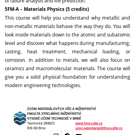
of failure analysis and life prediction.
5FM-A – Materials Physics (5 credits)
This course will help you understand why metallic and
non-metallic materials behave the way they do. You will
look inside materials down to the atomic and subatomic
level and discover what happens during manufacturing,
casting, heat treatment, mechanical loading, or
corrosion. In addition to metals, we will also focus on
ceramics and macromolecular materials. The course will
give you a solid physical foundation for understanding
modern engineering technologies.
ÚSTAV MATERIÁLOVÝCH VĚD A INŽENÝRSTVÍ
FAKULTA STROJNÍHO INŽENÝRSTVÍ
VYSOKÉ UČENÍ TECHNICKÉ V BRNĚ
Technická 2896/2
www.fme.vutbr.cz
616 69 Brno
umvi-sekretariat@fme.vutbr.cz