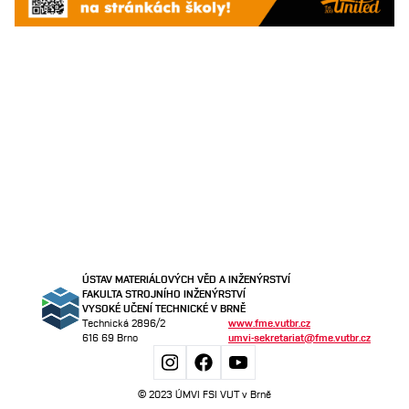
ÚSTAV MATERIÁLOVÝCH VĚD A INŽENÝRSTVÍ
FAKULTA STROJNÍHO INŽENÝRSTVÍ
VYSOKÉ UČENÍ TECHNICKÉ V BRNĚ
Technická 2896/2
www.fme.vutbr.cz
616 69 Brno
umvi-sekretariat@fme.vutbr.cz
© 2023 ÚMVI FSI VUT v Brně