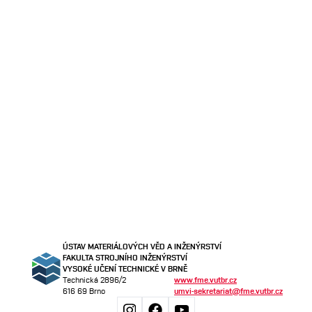
ÚSTAV MATERIÁLOVÝCH VĚD A INŽENÝRSTVÍ
FAKULTA STROJNÍHO INŽENÝRSTVÍ
VYSOKÉ UČENÍ TECHNICKÉ V BRNĚ
Technická 2896/2
www.fme.vutbr.cz
616 69 Brno
umvi-sekretariat@fme.vutbr.cz