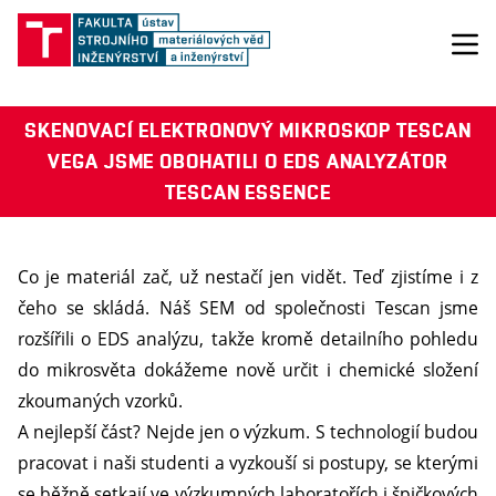
SKENOVACÍ ELEKTRONOVÝ MIKROSKOP TESCAN
VEGA JSME OBOHATILI O EDS ANALYZÁTOR
TESCAN ESSENCE
Co je materiál zač, už nestačí jen vidět. Teď zjistíme i z
čeho se skládá. Náš SEM od společnosti Tescan jsme
rozšířili o EDS analýzu, takže kromě detailního pohledu
do mikrosvěta dokážeme nově určit i chemické složení
zkoumaných vzorků.
A nejlepší část? Nejde jen o výzkum. S technologií budou
pracovat i naši studenti a vyzkouší si postupy, se kterými
se běžně setkají ve výzkumných laboratořích i špičkových