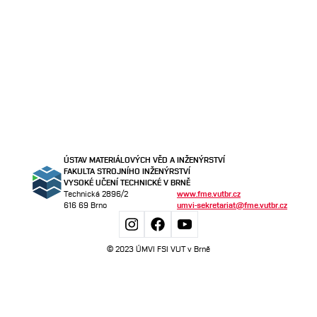
ÚSTAV MATERIÁLOVÝCH VĚD A INŽENÝRSTVÍ
FAKULTA STROJNÍHO INŽENÝRSTVÍ
VYSOKÉ UČENÍ TECHNICKÉ V BRNĚ
Technická 2896/2
www.fme.vutbr.cz
616 69 Brno
umvi-sekretariat@fme.vutbr.cz
© 2023 ÚMVI FSI VUT v Brně