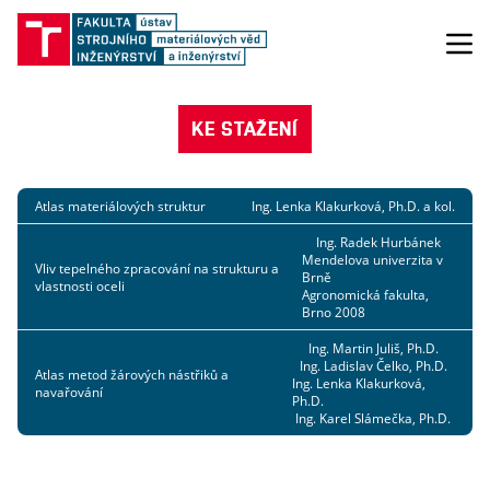
KE STAŽENÍ
Atlas materiálových struktur
Ing. Lenka Klakurková, Ph.D. a kol.
Ing. Radek Hurbánek
Mendelova univerzita v
Vliv tepelného zpracování na strukturu a
Brně
vlastnosti oceli
Agronomická fakulta,
Brno 2008
Ing. Martin Juliš, Ph.D.
Ing. Ladislav Čelko, Ph.D.
Atlas metod žárových nástřiků a
Ing. Lenka Klakurková,
navařování
Ph.D.
Ing. Karel Slámečka, Ph.D.