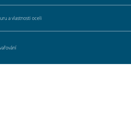
uru a vlastnosti oceli
vařování