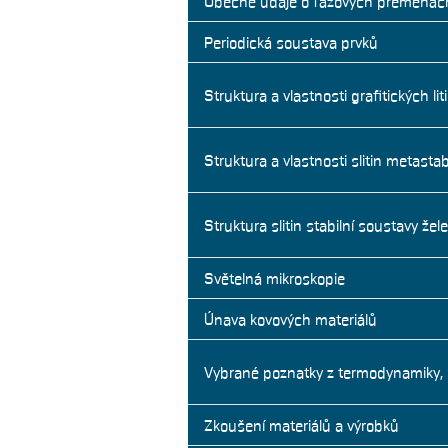
Obecné údaje o fázových přeměnác
Periodická soustava prvků
Struktura a vlastnosti grafitických lit
Struktura a vlastnosti slitin metasta
Struktura slitin stabilní soustavy žele
Světelná mikroskopie
Únava kovových materiálů
Vybrané poznatky z termodynamiky, k
Zkoušení materiálů a výrobků