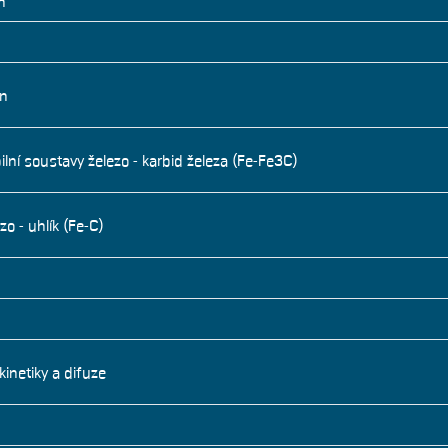
h
in
bilní soustavy železo - karbid železa (Fe-Fe3C)
zo - uhlík (Fe-C)
inetiky a difuze