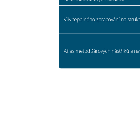
Vliv tepelného zpracování na strukt
Atlas metod žárových nástřiků a na