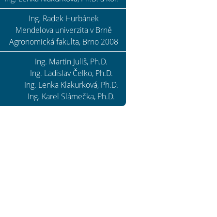
Ing. Radek Hurbánek
Mendelova univerzita v Brně
Agronomická fakulta, Brno 2008
Ing. Martin Juliš, Ph.D.
Ing. Ladislav Čelko, Ph.D.
Ing. Lenka Klakurková, Ph.D.
Ing. Karel Slámečka, Ph.D.