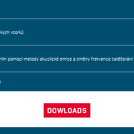
ckých vzorků
rhlin pomocí metody akustické emise a změny frekvence zatěžování
)
DOWLOADS