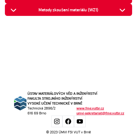
Metody zkoušení materiálu (WZ1)
ÚSTAV MATERIÁLOVÝCH VĚD A INŽENÝRSTVÍ
FAKULTA STROJNÍHO INŽENÝRSTVÍ
VYSOKÉ UČENÍ TECHNICKÉ V BRNĚ
Technická 2896/2
www.fme.vutbr.cz
616 69 Brno
umvi-sekretariat@fme.vutbr.cz
© 2023 ÚMVI FSI VUT v Brně