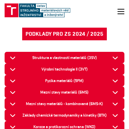
PODKLADY PRO ZS 2024 / 2025
Struktura a vlastnosti materiálů (3SV)
Výrobní technologie II (3VT)
Fyzika materiálů (5FM)
Mezní stavy materiálů (6MS)
Mezní stavy materiálů - kombinované (6MS-K)
Základy chemické termodynamiky a kinetiky (BTK)
Koroze a protikorozní ochrana (WKO)